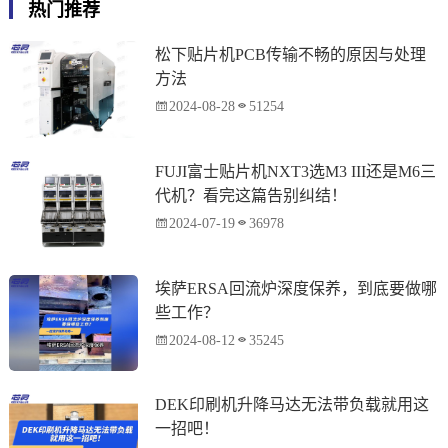
热门推荐
松下贴片机PCB传输不畅的原因与处理
方法
2024-08-28
51254
FUJI富士贴片机NXT3选M3 III还是M6三
代机？看完这篇告别纠结！
2024-07-19
36978
埃萨ERSA回流炉深度保养，到底要做哪
些工作？
2024-08-12
35245
DEK印刷机升降马达无法带负载就用这
一招吧！