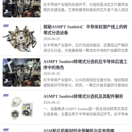
在半导体产业链的后道环节，分选机是决定芯片最终品
质的关键设备。它承担着将封装后的芯片逐个送入测试
工位、根据测试结果分类归仓的任务，相当于芯片出厂
的“质量把关人”。ASMPT旗下的太阳鸟（Sunbird
探秘ASMPT Sunbird：半导体封测产线上的转
塔式分选设备
2026-06-29
在半导体产业链中，芯片完成封装后，还需经过严格的
测试与分选，才能确保每一颗流向市场的产品都符合质
量要求。承担这一关键任务的设备，便是分选机
（Handler）。ASMPT作为全球领先的半导体封装设备
ASMPT Sunbird转塔式分选机在半导体后道工
供应
序中的角色
2026-06-26
在半导体产业链中，公众的视线往往被光刻、蚀刻等前
道制造环节所吸引。然而，一颗芯片能否最终可靠地应
用到手机或汽车中，后道封装测试环节起着决定性的
“把关”作用。在这个环节中，分选机（Handler）是与测
ASMPT Sunbird转塔式分选机及其配件解析
2026-06-25
一、设备概述ASMPT Sunbird是一款全自动转塔式测试
分选系统，主要应用于半导体封装测试环节。在半导体
后道制程中，分选机负责将完成封装的芯片按照测试结
果进行分类归仓，其性能直接影响产线的效率和良
ASM贴片机耗材的全面解析与实务指南