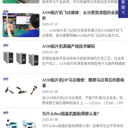
客
装效率与产品良率。作为将编带元件按设定步距输送至
服
拾取位置的精密机电一体化装置，飞达长期处于高负荷
运转状态，机械磨损、电气老化和系统偏差三类故障难
ASM贴片机飞达维修：从分类到流程的全面解
以避
析
2026-07-10
一、ASM贴片机飞达的分类体系要讨论ASM贴片机飞
达维修，首先需要明确ASM贴片机飞达的分类方式。
ASM贴片机飞达主要按适用料带宽度划分，常见规格包
括8mm、12mm、16mm、24mm、32mm、4
ASM贴片机高端产线技术解码
2026-07-09
表面贴装技术是当前电子组装领域的主流工艺。在这条
生产线上，ASM贴片机承担着将微型电子元器件精确放
置到电路板上的核心任务。以下从SMT产线的整体流
程、ASM设备的技术特点及其适用领域三个层面进行说
明。
ASM贴片机DP马达维修：精密马达背后的那些
事
2026-07-08
谈ASM贴片机DP马达维修，不能只盯着马达本身。你
得清楚它装在哪种贴装头上——CP20A、CP20P、CPP
还是TH头，不同型号的DP马达不仅料号不同（比如
CP20A常用03058627，CP20P常
为什么Besi固晶机能贴得那么准？
2026-07-08
为什么Besi固晶机能贴得那么准？如果你见过半导体封