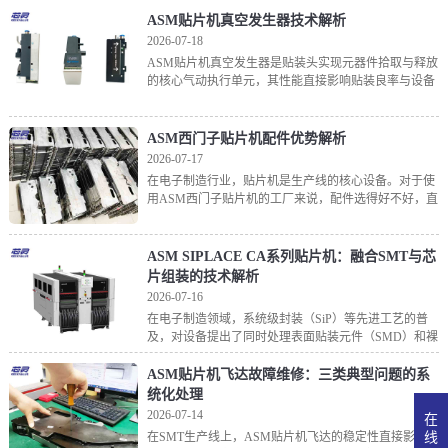
日常
ASM贴片机真空发生器技术解析
2026-07-18
ASM贴片机真空发生器是贴装头实现元器件拾取与释放
的核心气动执行单元，其性能直接影响贴装良率与设备
稳定性。该装置通过文丘里管原理将压缩空气转化为负
压，为吸嘴提供吸附力；同时通过电磁阀控制活塞杆位
置，切
ASM西门子贴片机配件优势解析
2026-07-17
在电子制造行业，贴片机是生产线的核心设备。对于使
用ASM西门子贴片机的工厂来说，配件选得好不好，直
接关系到生产效率和产品质量。这些配件来自德国技术
体系，其优势主要体现在对精度的保持、运行的稳定性
以及对
ASM SIPLACE CA系列贴片机：融合SMT与芯
片组装的技术解析
2026-07-16
在电子制造领域，系统级封装（SiP）等先进工艺的普
及，对设备提出了同时处理表面贴装元件（SMD）和裸
芯片的需求。ASM推出的SIPLACE CA系列贴片机，其
核心特征在于将传统的SMT贴装功能与晶圆级
ASM贴片机飞达故障维修：三类典型问题的系
统化处理
2026-07-14
在
线
在SMT生产线上，ASM贴片机飞达的稳定性直接影响贴