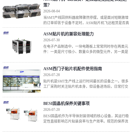
策？
2026-08-04
当SMT产线因供料器故障骤然停摆，或是面对短期激增
的订单却苦于设备不足时，ASM贴片机飞达租赁是否真
的能成为破局的关键？在设备投入与生产弹性之间，
ASM贴片机飞达租赁究竟是权衡利弊后的明智选择，还
ASM贴片机的兼容处理能力
是仅
2026-07-30
在电子产品制造中，一块电路板上常常同时存在两类元
件：一类是尺寸极小、数量众多的微型元件，另一类是
体积庞大、形状各异的大型器件。贴片机需要同时应对
这两类元件的贴装需求，这对设备的设计提出了较高要
求。AS
ASM西门子贴片机配件使用指南
2026-07-28
贴片机是SMT生产线上运行时间最长的设备之一。很多
工厂采购时关注贴片机本身，但设备进场后，日常打交
道最多的反而是各种配件。配件用得对、换得及时，设
备的运行状态才能稳定；配件选错或疏于管理，贴片机
性能再
BESI固晶机保养关键事项
2026-07-20
BESI固晶机作为半导体封装领域的核心设备，其运行稳
定性直接影响芯片贴装良率与生产效率。规范的保养流
程是保障设备长期稳定运行的基础，需从日常清洁、部
件维护、精度校准及操作规范四个维度落实关键事项。