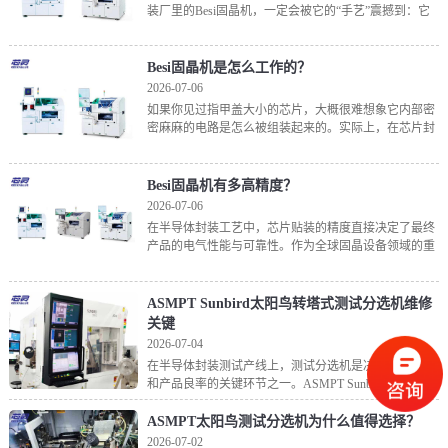
装厂里的Besi固晶机，一定会被它的“手艺”震撼到：它
能把比指甲盖还小、比纸还薄的芯片，以微米级的精度
贴到基板上，全程快如闪电，却稳如磐石。这背后的
Besi固晶机是怎么工作的？
2026-07-06
如果你见过指甲盖大小的芯片，大概很难想象它内部密
密麻麻的电路是怎么被组装起来的。实际上，在芯片封
装环节中，有一个关键步骤叫“固晶”——简单说，就是
把切割好的微小裸芯片从晶圆上取下来，精确地“种”到
基板
Besi固晶机有多高精度？
2026-07-06
在半导体封装工艺中，芯片贴装的精度直接决定了最终
产品的电气性能与可靠性。作为全球固晶设备领域的重
要参与者，Besi固晶机的精度表现一直备受关注。要回
答“Besi固晶机有多高精度”这一问题，需要从其产品
ASMPT Sunbird太阳鸟转塔式测试分选机维修
关键
2026-07-04
在半导体封装测试产线上，测试分选机是决定产出效率
和产品良率的关键环节之一。ASMPT Sunbird太阳鸟转
塔式测试分选机作为一款全自动转塔式测试分选系统，
承担着将完成封装的芯片按照测试结果快速分类归
ASMPT太阳鸟测试分选机为什么值得选择？
2026-07-02