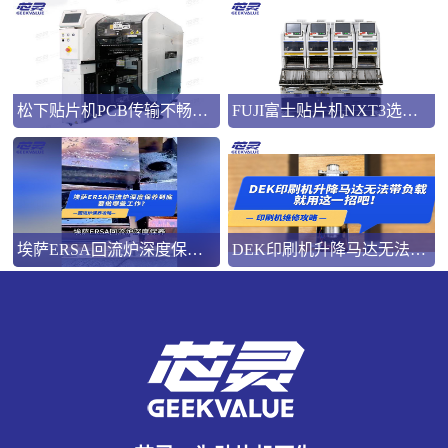
松下贴片机PCB传输不畅的原因与处理方法
FUJI富士贴片机NXT3选M3 III还是M6三代机？看完这篇告别纠结！
埃萨ERSA回流炉深度保养，到底要做哪些工作？
DEK印刷机升降马达无法带负载就用这一招吧！