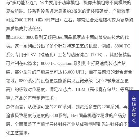
与“多功能互连”。它主要用于功率模组、摄像头模组等不同模块的
复杂组装。该系列设备通常具备约3微米的组装精确度，产能效率
可达7000 UPH（每小时产出）左右，非常适合处理结构较为复杂的
异质集成封装任务。
而Datacon 8800系列无疑是Besi固晶机家族中面向最尖端技术的代
表。这一系列细分出了多个针对特定工艺的机型：例如，8800 TC
系列专用于TSV（硅通孔）工艺的热压键合（TCB），其贴装精度
可控制在±2微米；8800 FC Quantum系列则主打高速倒装芯片贴
装，部分型号的产能最高可达16,000 UPH；而在最前沿的混合键合
领域，8800系列的设备更是能够实现亚微米级（如0.2微米甚至更
高）的极致对位精度，满足AI芯片、HBM（高带宽存储器）等高端
算力产品的严苛制造需求。
在
线
总体而言，从稳健可靠的2100系列，到灵活多变的2200系列，再到
客
服
追求极致精度与速度的8800系列，Besi固晶机通过精准的产品分
层，全面覆盖了当前半导体封装产业从成熟制程到先进封装的多元
化工艺需求。