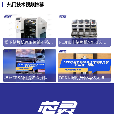
热门技术视频推荐
松下贴片机PCB传输不畅的原因与处理方法
FUJI富士贴片机NXT3选M3 III还是M6三代机？看完这篇告别纠结！
埃萨ERSA回流炉深度保养，到底要做哪些工作？
DEK印刷机升降马达无法带负载就用这一招吧！