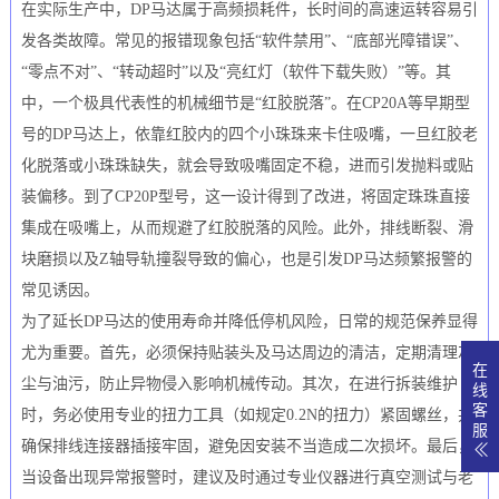
在实际生产中，DP马达属于高频损耗件，长时间的高速运转容易引
发各类故障。常见的报错现象包括“软件禁用”、“底部光障错误”、
“零点不对”、“转动超时”以及“亮红灯（软件下载失败）”等。其
中，一个极具代表性的机械细节是“红胶脱落”。在CP20A等早期型
号的DP马达上，依靠红胶内的四个小珠珠来卡住吸嘴，一旦红胶老
化脱落或小珠珠缺失，就会导致吸嘴固定不稳，进而引发抛料或贴
装偏移。到了CP20P型号，这一设计得到了改进，将固定珠珠直接
集成在吸嘴上，从而规避了红胶脱落的风险。此外，排线断裂、滑
块磨损以及Z轴导轨撞裂导致的偏心，也是引发DP马达频繁报警的
常见诱因。
为了延长DP马达的使用寿命并降低停机风险，日常的规范保养显得
尤为重要。首先，必须保持贴装头及马达周边的清洁，定期清理灰
在
尘与油污，防止异物侵入影响机械传动。其次，在进行拆装维护
线
客
时，务必使用专业的扭力工具（如规定0.2N的扭力）紧固螺丝，并
服
确保排线连接器插接牢固，避免因安装不当造成二次损坏。最后，
当设备出现异常报警时，建议及时通过专业仪器进行真空测试与老