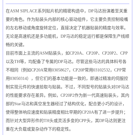
在ASM SIPLACE系列贴片机的精密构造中，DP马达扮演着至关重
要的角色。作为贴装头内部的核心驱动组件，它主要负责控制吸嘴
的左右移动或角度旋转定位，直接决定了机器贴装的精度与效率。
无论是高速机还是多功能机，DP马达的稳定运行都是保障生产线顺
畅的关键。
目前市面上主流的ASM贴装头，如CP20A、CP20P、CP20P2、CPP
以及TH等，均配备了专属的DP马达。尽管这些马达的具体料号各
不相同（例如CP20A常用03058627，CP20P常用03102532，CPP常
用03050314），但它们的基本功能是一致的，即通过精准的伺服控
制实现元件的快速拾取与贴装。不过，不同型号的贴装头对DP马达
的性能要求存在差异。例如，CP20P2作为新一代高速贴装头，其内
部的Star马达和真空发生器经过了结构优化，配合更小巧的设计，
使得整体响应速度和贴装精度相比早期的CP20A有了进一步提升；
而针对大型异形件的TH头或灵活多变的CPP头，其DP马达则更注
重在大负载或复杂动作下的稳定性。