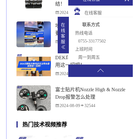
结！
2024-07-19
36978
在线客服
联系方式
在
埃萨ERSA回流炉深度保养，到底
线
要做哪些工作？
热线电话
客
0755-33177502
服
2024-08-12
35245
上班时间
DEK印刷机升降马达无法带负载就
周一到周五
用这一招吧！
2024-08-05
32574
富士贴片机Nozzle High & Nozzle
Drop报警怎么处理
2024-08-09
32544
热门技术视频推荐