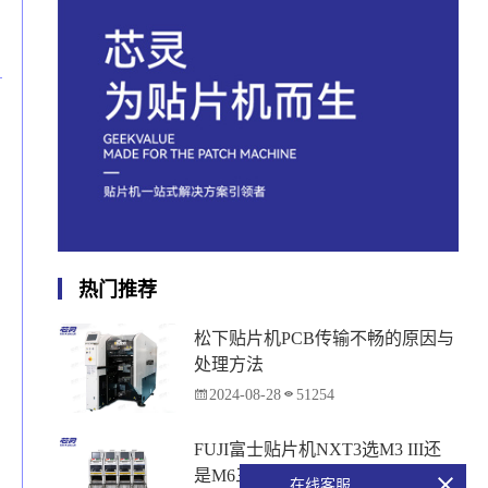
热门推荐
松下贴片机PCB传输不畅的原因与
处理方法
2024-08-28
51254
FUJI富士贴片机NXT3选M3 III还
是M6三代机？看完这篇告别纠
在线客服