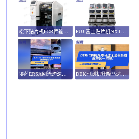
松下贴片机PCB传输不畅的原因与处理方法
FUJI富士贴片机NXT3选M3 III还是M6三代机？看完这篇告别纠结！
埃萨ERSA回流炉深度保养，到底要做哪些工作？
DEK印刷机升降马达无法带负载就用这一招吧！