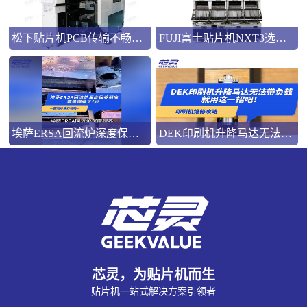
松下贴片机PCB传输不畅的原因与处理方法
FUJI富士贴片机NXT3选M3 III还是M6三代机？看完这篇告别纠结！
埃萨ERSA回流炉深度保养，到底要做哪些工作？
DEK印刷机升降马达无法带负载就用这一招吧！
芯灵，为贴片机而生
贴片机一站式解决方案引领者