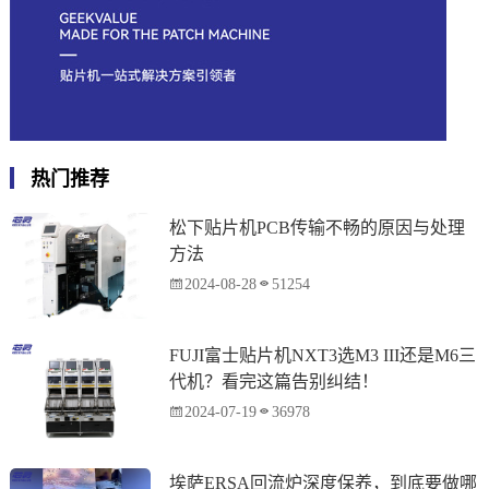
热门推荐
松下贴片机PCB传输不畅的原因与处理
方法
2024-08-28
51254
FUJI富士贴片机NXT3选M3 III还是M6三
代机？看完这篇告别纠结！
2024-07-19
36978
埃萨ERSA回流炉深度保养，到底要做哪