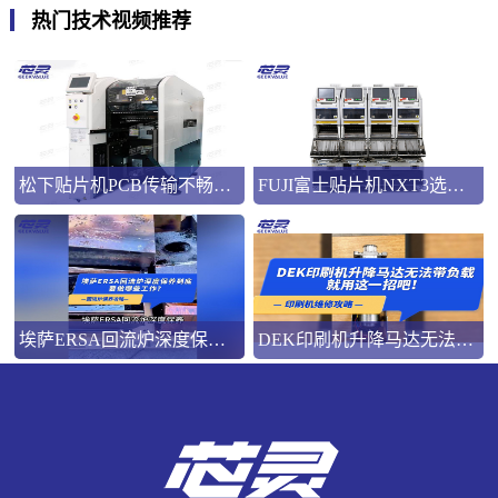
热门技术视频推荐
松下贴片机PCB传输不畅的原因与处理方法
FUJI富士贴片机NXT3选M3 III还是M6三代机？看完这篇告别纠结！
埃萨ERSA回流炉深度保养，到底要做哪些工作？
DEK印刷机升降马达无法带负载就用这一招吧！