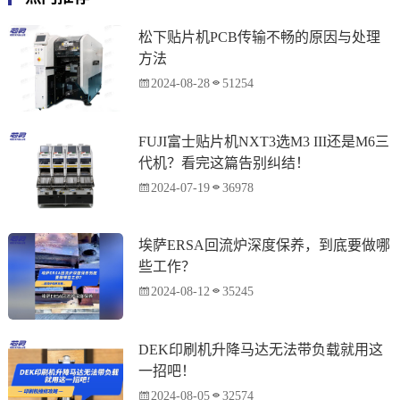
松下贴片机PCB传输不畅的原因与处理
方法
2024-08-28
51254
FUJI富士贴片机NXT3选M3 III还是M6三
代机？看完这篇告别纠结！
2024-07-19
36978
埃萨ERSA回流炉深度保养，到底要做哪
些工作？
2024-08-12
35245
DEK印刷机升降马达无法带负载就用这
一招吧！
2024-08-05
32574