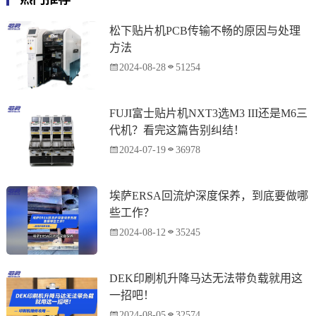
松下贴片机PCB传输不畅的原因与处理
方法
2024-08-28
51254
FUJI富士贴片机NXT3选M3 III还是M6三
代机？看完这篇告别纠结！
2024-07-19
36978
埃萨ERSA回流炉深度保养，到底要做哪
些工作？
2024-08-12
35245
DEK印刷机升降马达无法带负载就用这
一招吧！
2024-08-05
32574