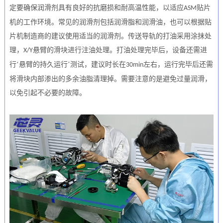
定要确保润滑剂具有良好的抗磨损和耐高温性能，以适应
贴片
ASM
机的工作环境。常见的润滑剂包括润滑脂和润滑油，也可以根据
贴
片机制造商的建议使用适当的润滑剂。传送导轨的打油采用涂抹处
理，
悬臂的滑块进行注油处理。打油处理完毕后，设备还需进
X
/Y
行
‘悬臂的持久运行’测试，建议时长在
左右，运行完毕后还需
3
0
min
将滑块内部渗出的多余油脂清理掉。需要注意的是避免过量润滑，
以免引起不必要的故障。