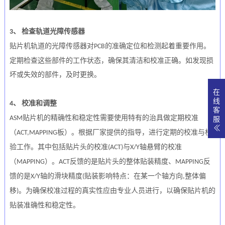
检查轨道光障传感器
3、
贴片机轨道的光障传感器对
的准确定位和检测起着重要作用。
P
CB
定期检查这些部件的工作状态，确保其清洁和校准正确。如发现损
坏或失效的部件，及时更换。
在
线
校准和调整
4、
客
贴片机的精确性和稳定性需要使用特有的治具做定期校准
ASM
服
（
板）。根据厂家提供的指导，进行定期的校准与校
A
CT,MAPPING
验工作。其中包括贴片头的校准
与
轴悬臂的校准
(
ACT
)
X
/Y
（
）。
反馈的是贴片头的整体贴装精度、
反
M
APPING
A
CT
M
APPING
馈的是
轴的滑块精度
贴装影响特点：在某一个轴方向
整体偏
X
/Y
(
,
移
。为确保校准过程的真实性应由专业人员进行，以确保贴片机的
)
贴装准确性和稳定性。