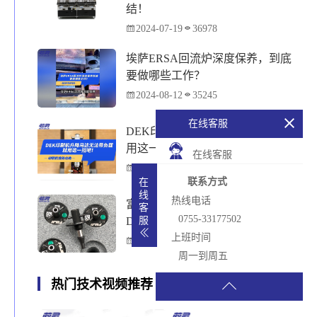
结！
2024-07-19
36978
埃萨ERSA回流炉深度保养，到底
要做哪些工作？
2024-08-12
35245
在线客服
DEK印刷机升降马达无法带负载就
用这一招吧！
在线客服
2024-08-05
32574
联系方式
在
线
热线电话
富士贴片机Nozzle High & Nozzle
客
0755-33177502
Drop报警怎么处理
服
上班时间
2024-08-09
32544
周一到周五
热门技术视频推荐