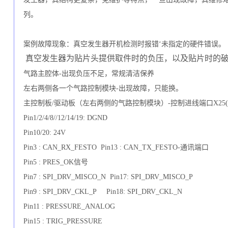
列。
案
例
故障现象：真空发生器开机检测时报错
‘未指定的硬件错误。
真空发生器为贴片头提供取件时的负压，以及贴片时的
气路主腔体
-出现负压不足，常规清洁保养
左右两侧各一个气路控制模块
-出现故障，只能换。
主控制板
/驱动板（左右两侧的气路控制模块）-控制进线端口X
25
P
in
1/2/4/8//12/14/19
:
D
GND
Pin
10/20
:
2
4V
P
in
3
:
CAN_RX_FESTO Pin13 : CAN_TX_FESTO-
通讯端口
Pin5 : PRES_OK
信号
P
in
7 : SPI_DRV_MISCO_N Pin17: SPI_DRV_MISCO_P
P
in9 : SPI_DRV_CKL_P Pin18: SPI_DRV_CKL_N
P
in11 : PRESSURE_ANALOG
P
in
15
:
TRIG_PRESSURE