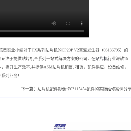
芯灵实业小编对于
TX
系列贴片机的
C
P20
P V2真空发生器
（
03136795）
的
家专注于提供
贴片机全系列一站式解决方案的公司，在
贴片机
行业深耕15
，提升生产效率,并提供ASM贴片机销售, 租赁，配件供应，设备维修，
全系列业务！
下一篇：
贴片机配件影像卡03115454配件的实际维修案例分