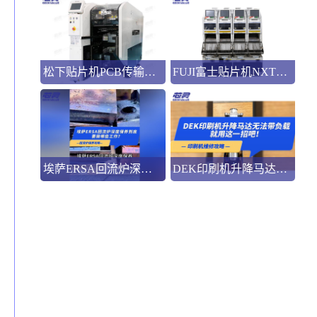
松下贴片机PCB传输不畅的原因与处理方法
FUJI富士贴片机NXT3选M3 III还是M6三代机？看完这篇告别纠结！
埃萨ERSA回流炉深度保养，到底要做哪些工作？
DEK印刷机升降马达无法带负载就用这一招吧！