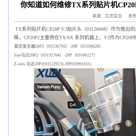
你知道如何维修TX系列贴片机CP20P
来源：芯灵实业
发布
TX系列贴片机
CP20P
V2贴片头（0
3126608
）作为
推出的
睐，C
P20P2
主要用在T
X/SX
系列机器上，
V2
作为C
P20P
真空发生器
2
0P2
（
0
3136795
）
-
20P
（
0
3106620
）
S
tar马达2
0P2
（
0
3131704
）
-
20P
（
0
3106227
）
Z
-
axis
马达
20P2(03122923)-20P(03091161)