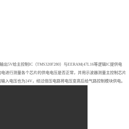
输出
5
V
给主控制
I
C
（
T
MS320F280）
与
E
ERAM(47L16
等逻辑
I
C
提供电
加电进行测量各个芯片的供电电压是否正常，并用示波器测量主控制芯片
的输入电压也为
2
4V
，经过倍压电路将电压变高后给气路控制模块供电。