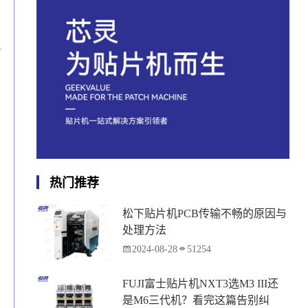
热门推荐
松下贴片机PCB传输不畅的原因与
处理方法
2024-08-28
51254
FUJI富士贴片机NXT3选M3 III还
是M6三代机？看完这篇告别纠