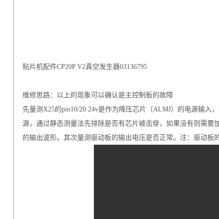
贴片机配件CP20P V2真空发生器03136795
维修思路：以上的现象可以确认是主控制板的故障
先量测
X
25
的
pin
10/20 24
v是作为降压芯片（
ALMJ
）的电源输入，
源，通过静态测量法先排除是否有芯片被击穿，如果没有则需要
的输出波形。其次量测驱动板的输出电压是否正常。注：驱动板