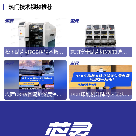
热门技术视频推荐
松下贴片机PCB传输不畅的原因与处理方法
FUJI富士贴片机NXT3选M3 III还是M6三代机？看完这篇告别纠结！
埃萨ERSA回流炉深度保养，到底要做哪些工作？
DEK印刷机升降马达无法带负载就用这一招吧！