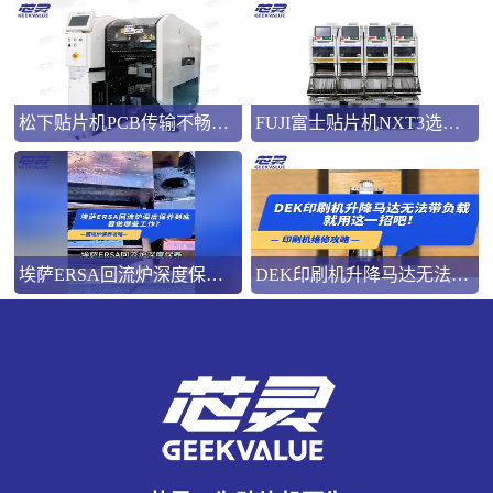
松下贴片机PCB传输不畅的原因与处理方法
FUJI富士贴片机NXT3选M3 III还是M6三代机？看完这篇告别纠结！
埃萨ERSA回流炉深度保养，到底要做哪些工作？
DEK印刷机升降马达无法带负载就用这一招吧！