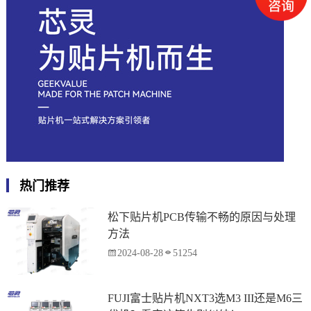
热门推荐
松下贴片机PCB传输不畅的原因与处理
方法
2024-08-28
51254
FUJI富士贴片机NXT3选M3 III还是M6三