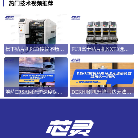
热门技术视频推荐
松下贴片机PCB传输不畅的原因与处理方法
FUJI富士贴片机NXT3选M3 III还是M6三代机？看完这篇告别纠结！
埃萨ERSA回流炉深度保养，到底要做哪些工作？
DEK印刷机升降马达无法带负载就用这一招吧！