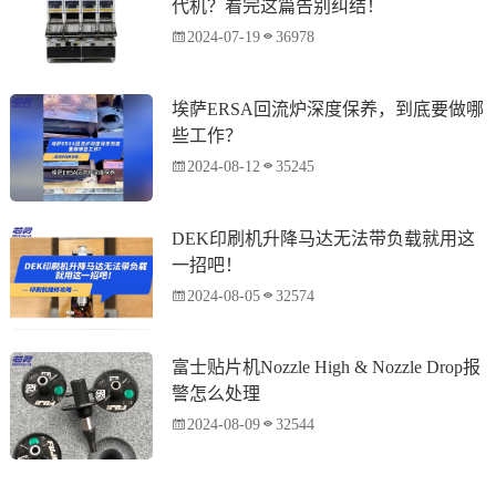
代机？看完这篇告别纠结！
2024-07-19
36978
埃萨ERSA回流炉深度保养，到底要做哪
些工作？
2024-08-12
35245
DEK印刷机升降马达无法带负载就用这
一招吧！
2024-08-05
32574
富士贴片机Nozzle High & Nozzle Drop报
警怎么处理
2024-08-09
32544