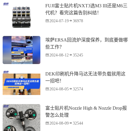
FUJI富士贴片机NXT3选M3 III还是M6三
代机？看完这篇告别纠结！
2024-07-19
36978
埃萨ERSA回流炉深度保养，到底要做哪
些工作？
2024-08-12
35245
DEK印刷机升降马达无法带负载就用这
一招吧！
2024-08-05
32574
富士贴片机Nozzle High & Nozzle Drop报
警怎么处理
2024-08-09
32544