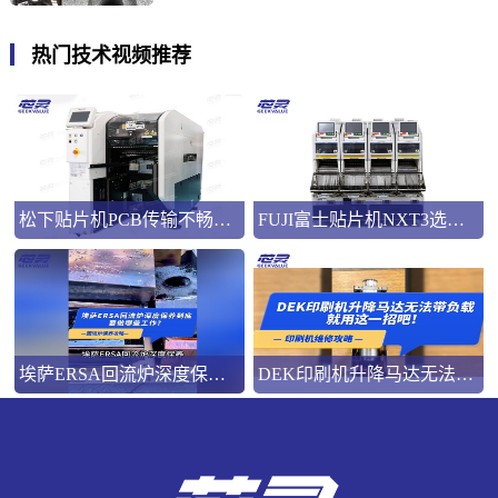
热门技术视频推荐
松下贴片机PCB传输不畅的原因与处理方法
FUJI富士贴片机NXT3选M3 III还是M6三代机？看完这篇告别纠结！
埃萨ERSA回流炉深度保养，到底要做哪些工作？
DEK印刷机升降马达无法带负载就用这一招吧！