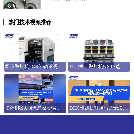
热门技术视频推荐
松下贴片机PCB传输不畅的原因与处理方法
FUJI富士贴片机NXT3选M3 III还是M6三代机？看完这篇告别纠结！
埃萨ERSA回流炉深度保养，到底要做哪些工作？
DEK印刷机升降马达无法带负载就用这一招吧！