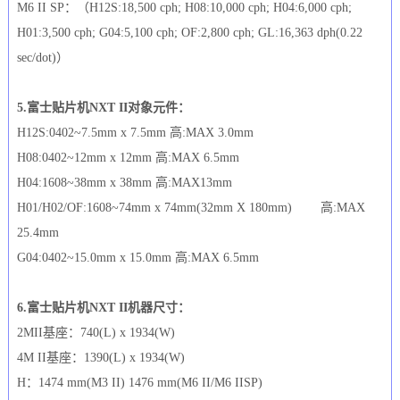
M6 II SP：（H12S:18,500 cph; H08:10,000 cph; H04:6,000 cph;
H01:3,500 cph; G04:5,100 cph; OF:2,800 cph; GL:16,363 dph(0.22
sec/dot)）
5.富士贴片机NXT II对象元件：
H12S:0402~7.5mm x 7.5mm 高:MAX 3.0mm
H08:0402~12mm x 12mm 高:MAX 6.5mm
H04:1608~38mm x 38mm 高:MAX13mm
H01/H02/OF:1608~74mm x 74mm(32mm X 180mm) 高:MAX
25.4mm
G04:0402~15.0mm x 15.0mm 高:MAX 6.5mm
6.富士贴片机NXT II机器尺寸：
2MII基座：740(L) x 1934(W)
4M II基座：1390(L) x 1934(W)
H：1474 mm(M3 II) 1476 mm(M6 II/M6 IISP)