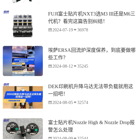
FUJI富士贴片机NXT3选M3 III还是M6三
代机？看完这篇告别纠结！
2024-07-19
36978
埃萨ERSA回流炉深度保养，到底要做哪
些工作？
2024-08-12
35245
DEK印刷机升降马达无法带负载就用这
一招吧！
2024-08-05
32574
富士贴片机Nozzle High & Nozzle Drop报
警怎么处理
2024-08-09
32544