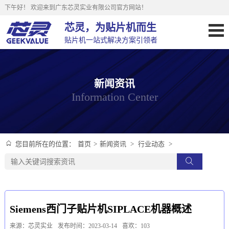
下午好！
欢迎来到广东芯灵实业有限公司官方网站！
芯灵，为贴片机而生
贴片机一站式解决方案引领者
新闻资讯
Information Center
首页
>
新闻资讯
>
行业动态
>
您目前所在的位置：
Siemens西门子贴片机SIPLACE机器概述
来源：芯灵实业
发布时间：2023-03-14
喜欢：103