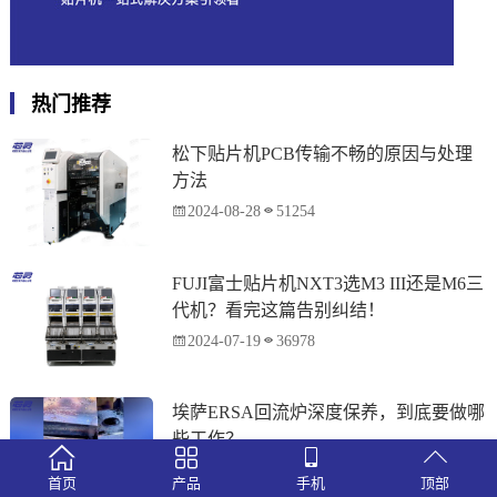
热门推荐
松下贴片机PCB传输不畅的原因与处理
方法
2024-08-28
51254
FUJI富士贴片机NXT3选M3 III还是M6三
代机？看完这篇告别纠结！
2024-07-19
36978
埃萨ERSA回流炉深度保养，到底要做哪
些工作？
2024-08-12
35245
首页
产品
手机
顶部