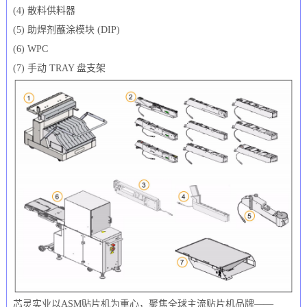
(4) 散料供料器
(5) 助焊剂蘸涂模块 (DIP)
(6) WPC
(7) 手动 TRAY 盘支架
芯灵实业以ASM贴片机为重心，聚焦全球主流贴片机品牌——