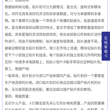
第二、根据结构：
根据结构和功能，贴片机可分为悬臂式、复合式、旋转式和模块
化。吊杆式具有良好的灵活性和安装精度，可分为单悬臂和多悬
臂。每个悬臂可以配备一个带有多个吸嘴的贴装头，贴装速度非常
快。复合集转盘和动臂式的特点，复合节增加了悬臂数量提高贴片
速度，具有更强的灵活性和修改性；转台由拾取元件和贴片动作同
在
时进行，但由于结构限制，贴片速度有极限值，贴片速度不高，已
线
客
被被动臂和复合贴片机取代，很少在市场上流通；模块化贴片机由
服
若干个小型独立贴片机组成，每个贴装头的独立拾取元件同时贴装
在同一块或多块电路板上，因此小型PCB板非常适合这种贴片机。
第三、根据产地：
一般来说，贴片机分为进口产品和国内产品。贴片机的一个要素是
生产地选择的价格。进口贴片机的价格远远超过国产贴片机的价
格，无论是高配还是低配，都远远超过国产贴片机的数倍。
第四、根据质量：
无论什么产品，人们都会首先关心它的价格和质量，产品的质量确