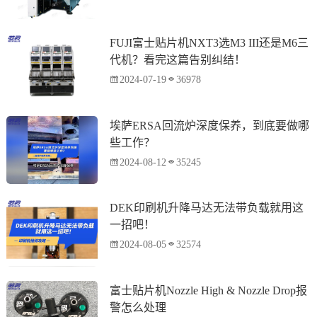
FUJI富士贴片机NXT3选M3 III还是M6三
代机？看完这篇告别纠结！
2024-07-19
36978
埃萨ERSA回流炉深度保养，到底要做哪
些工作？
2024-08-12
35245
DEK印刷机升降马达无法带负载就用这
一招吧！
2024-08-05
32574
富士贴片机Nozzle High & Nozzle Drop报
警怎么处理