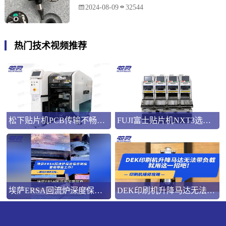
2024-08-09
32544
热门技术视频推荐
松下贴片机PCB传输不畅的原因与处理方法
FUJI富士贴片机NXT3选M3 III还是M6三代机？看完这篇告别纠结！
埃萨ERSA回流炉深度保养，到底要做哪些工作？
DEK印刷机升降马达无法带负载就用这一招吧！