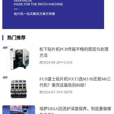
热门推荐
松下贴片机PCB传输不畅的原因与处理
方法
2024-08-28
51254
FUJI富士贴片机NXT3选M3 III还是M6三
代机？看完这篇告别纠结！
2024-07-19
36978
埃萨ERSA回流炉深度保养，到底要做哪