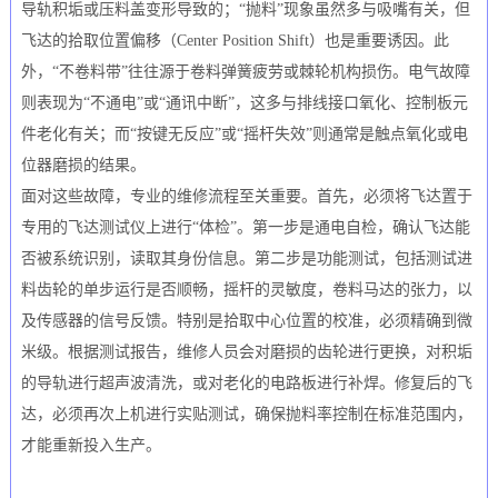
导轨积垢或压料盖变形导致的；“抛料”现象虽然多与吸嘴有关，但
飞达的拾取位置偏移（Center Position Shift）也是重要诱因。此
外，“不卷料带”往往源于卷料弹簧疲劳或棘轮机构损伤。电气故障
则表现为“不通电”或“通讯中断”，这多与排线接口氧化、控制板元
件老化有关；而“按键无反应”或“摇杆失效”则通常是触点氧化或电
位器磨损的结果。
面对这些故障，专业的维修流程至关重要。首先，必须将飞达置于
专用的飞达测试仪上进行“体检”。第一步是通电自检，确认飞达能
否被系统识别，读取其身份信息。第二步是功能测试，包括测试进
料齿轮的单步运行是否顺畅，摇杆的灵敏度，卷料马达的张力，以
及传感器的信号反馈。特别是拾取中心位置的校准，必须精确到微
米级。根据测试报告，维修人员会对磨损的齿轮进行更换，对积垢
的导轨进行超声波清洗，或对老化的电路板进行补焊。修复后的飞
达，必须再次上机进行实贴测试，确保抛料率控制在标准范围内，
才能重新投入生产。