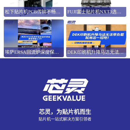
松下贴片机PCB传输不畅的原因与处理方法
FUJI富士贴片机NXT3选M3 III还是M6三代机？看完这篇告别纠结！
埃萨ERSA回流炉深度保养，到底要做哪些工作？
DEK印刷机升降马达无法带负载就用这一招吧！
芯灵，为贴片机而生
贴片机一站式解决方案引领者