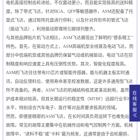
电机直接控制齿轮进给，不仅震动更小，而且能实现极高的送料精
度。除了带式飞达，针对BGA、QFP等敏感器件，ASM还配备了托
盘式飞达，通过矩阵托盘进行供料；以及针对异形件的管式飞达
（振动飞达），利用振动原理将引脚排列整齐。
与其他品牌贴片机飞达相比，ASM飞达展现出了鲜明的“德系精工”
特色。首先，在驱动方式上，ASM高端机型全线普及电动飞达，而
部分中低端机型或其他品牌仍保留气动或机械驱动，电动飞达在控
制精度和响应速度上具有压倒性优势。其次，智能化程度极高。
ASM的飞达往往带有ID芯片或智能传感器，能与机器主板实时通
讯，自动反馈料位、使用寿命甚至校准数据，这是许多通用型飞达
所不具备的。再者，ASM飞达的机械结构极其紧凑且耐用，虽然维
在
线
护成本相对较高，但其长期运行的稳定性（MTBF）远超行业平均
客
水平，特别适合汽车电子、医疗等对品质要求极高的领域。
服
然而，即便是精密的ASM飞达，在长时间高负荷运转下也难免出现
故障。常见的故障主要集中在机械传动和电气控制两个方面。机械
故障中，“进料不稳”或“卡料”最为频发，这通常是由于齿轮磨损、