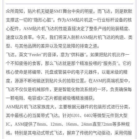
众所周知，贴片机无疑是SMT舞台中央的明星。而飞达，则是默默
支撑这一切的“隐形心脏”。作为ASM贴片机这一行业标杆设备的核
心配件，ASM贴片机飞达的性能直接决定了整条产线的贴装精度、
速度以及良率。今天，我们将深入剖析ASM贴片机飞达的构造、类
型、与其他品牌的差异以及常见故障的排查之道。
飞达，英文“Feeder”的音译，意为“供料器”。如果把贴片机比作一
个不知疲倦的食客，那么飞达就是那个精准投喂的“服务员”。它的
核心使命是将编带、托盘或管装中的电子元器件，以毫米级的精
度，源源不断地输送到贴片头的拾取位置。在ASM的高端机型中，
飞达不仅仅是机械部件，更是智能化物流系统的一环，负责确保每
一颗电阻、电容或IC芯片都能被吸嘴精准捕获。
ASM贴片机飞达家族庞大，主要根据元器件的包装形式进行分类，
其中最核心的当属带式飞达。针对0201、0402等微型元件到大型
IC，ASM提供了8mm、12mm、16mm、24mm直至72mm等多种规
格。特别是其电动式带式飞达，摒弃了传统的气动驱动，采用伺服