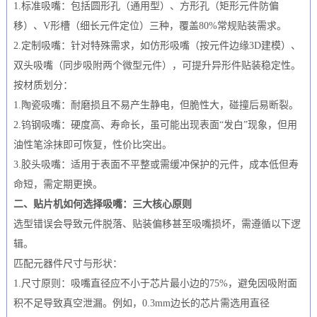
1.标准吸嘴：包括圆形孔（通用型）、方形孔（矩形元件防偏
移）、V形槽（细长元件定位）三种，覆盖80%常规贴装需求。
2.定制吸嘴：针对特殊需求，如仿形吸嘴（按元件边缘3D建模）、
双头吸嘴（同步吸附两个微型元件），可提升异形件贴装稳定性。
按材质划分：
1.陶瓷吸嘴：耐磨损且不易产生静电，但脆性大，碰撞后易断裂。
2.钨钢吸嘴：硬度高、寿命长，虽可能出现表面“发白”现象，但用
油性笔涂抹即可恢复，性价比突出。
3.胶头吸嘴：适用于表面不平整或需缓冲保护的元件，成本低但寿
命短，需定期更换。
二、贴片机如何选择吸嘴：三大核心原则
选型错误会导致元件脱落、贴装偏移甚至吸嘴损坏，需遵循以下逻
辑。
匹配元器件尺寸与形状：
1.尺寸原则：吸嘴直径应不小于芯片最小边的75%，避免因吸附面
积不足导致真空泄漏。例如，0.3mm边长的芯片需选用直径