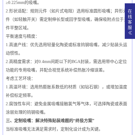
≥0.225mm的吸嘴。
2.形状适配：规则元件（如片式电阻）选用标准圆形吸嘴；异形元
在
线
件（如轻触开关）需定制伸长型或回字型吸嘴，确保吸附点位于元
客
服
件平整区域。
平衡速度与精度：
1.高速产线：优先选用轻量化陶瓷或标准钨钢吸嘴，减少贴装头运
动惯性。
2.高精度需求：对0.4mm间距以下的BGA封装，需选用带中心定位
功能的专用吸嘴，并配合视觉系统补偿热胀冷缩误差。
考虑工艺环境：
1.高温环境：选用热膨胀系数低的材质（如钻石钢），或增加温度
补偿标定频率。
2.腐蚀性车间：避免金属吸嘴接触氯气等气体，可选择陶瓷或表面
涂层处理的钨钢吸嘴。
三、定制吸嘴：解决特殊贴装难题的“终极方案”
当标准吸嘴无法满足需求时，定制化设计成为关键。