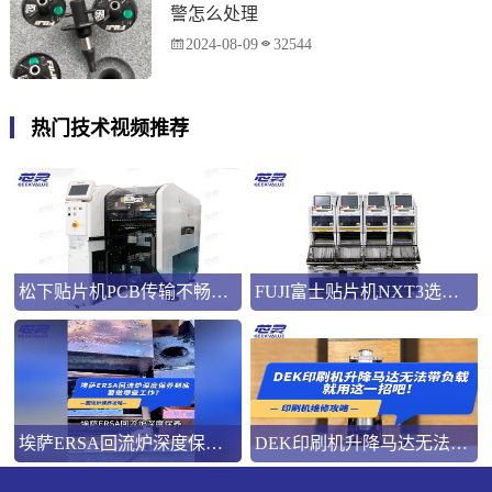
警怎么处理
2024-08-09
32544
热门技术视频推荐
松下贴片机PCB传输不畅的原因与处理方法
FUJI富士贴片机NXT3选M3 III还是M6三代机？看完这篇告别纠结！
埃萨ERSA回流炉深度保养，到底要做哪些工作？
DEK印刷机升降马达无法带负载就用这一招吧！