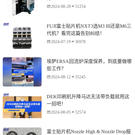
2024-08-28
51254
FUJI富士贴片机NXT3选M3 III还是M6三
代机？看完这篇告别纠结！
2024-07-19
36978
埃萨ERSA回流炉深度保养，到底要做哪
些工作？
2024-08-12
35245
DEK印刷机升降马达无法带负载就用这
一招吧！
2024-08-05
32574
富士贴片机Nozzle High & Nozzle Drop报