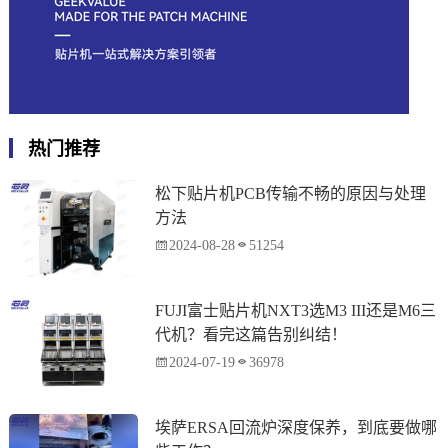
热门推荐
松下贴片机PCB传输不畅的原因与处理
方法
2024-08-28
51254
FUJI富士贴片机NXT3选M3 III还是M6三
代机？看完这篇告别纠结！
2024-07-19
36978
埃萨ERSA回流炉深度保养，到底要做哪