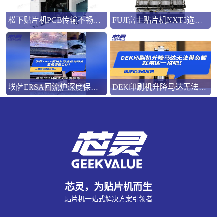
松下贴片机PCB传输不畅的原因与处理方法
FUJI富士贴片机NXT3选M3 III还是M6三代机？看完这篇告别纠结！
埃萨ERSA回流炉深度保养，到底要做哪些工作？
DEK印刷机升降马达无法带负载就用这一招吧！
芯灵，为贴片机而生
贴片机一站式解决方案引领者