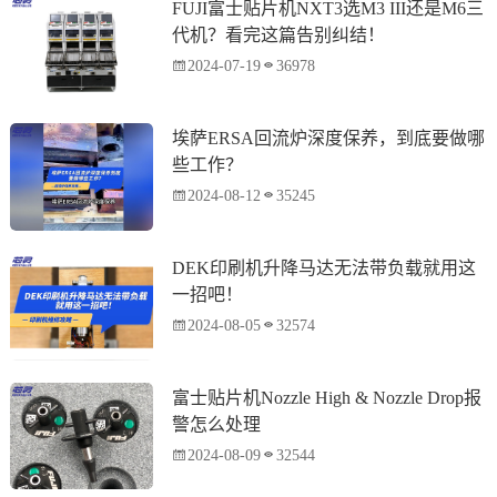
FUJI富士贴片机NXT3选M3 III还是M6三
代机？看完这篇告别纠结！
2024-07-19
36978
埃萨ERSA回流炉深度保养，到底要做哪
些工作？
2024-08-12
35245
DEK印刷机升降马达无法带负载就用这
一招吧！
2024-08-05
32574
富士贴片机Nozzle High & Nozzle Drop报
警怎么处理
2024-08-09
32544