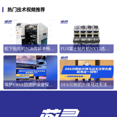
热门技术视频推荐
松下贴片机PCB传输不畅的原因与处理方法
FUJI富士贴片机NXT3选M3 III还是M6三代机？看完这篇告别纠结！
埃萨ERSA回流炉深度保养，到底要做哪些工作？
DEK印刷机升降马达无法带负载就用这一招吧！