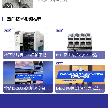
2024-08-09
32544
热门技术视频推荐
松下贴片机PCB传输不畅的原因与处理方法
FUJI富士贴片机NXT3选M3 III还是M6三代机？看完这篇告别纠结！
埃萨ERSA回流炉深度保养，到底要做哪些工作？
DEK印刷机升降马达无法带负载就用这一招吧！