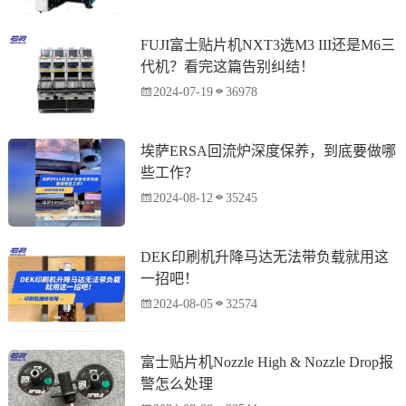
FUJI富士贴片机NXT3选M3 III还是M6三
代机？看完这篇告别纠结！
2024-07-19
36978
埃萨ERSA回流炉深度保养，到底要做哪
些工作？
2024-08-12
35245
DEK印刷机升降马达无法带负载就用这
一招吧！
2024-08-05
32574
富士贴片机Nozzle High & Nozzle Drop报
警怎么处理