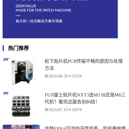
热门推荐
松下贴片机PCB传输不畅的原因与处理
方法
2024-08-28
51254
FUJI富士贴片机NXT3选M3 III还是M6三
代机？看完这篇告别纠结！
2024-07-19
36978
埃萨ERSA回流炉深度保养，到底要做哪