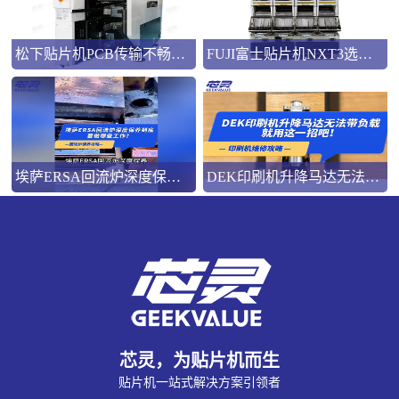
松下贴片机PCB传输不畅的原因与处理方法
FUJI富士贴片机NXT3选M3 III还是M6三代机？看完这篇告别纠结！
埃萨ERSA回流炉深度保养，到底要做哪些工作？
DEK印刷机升降马达无法带负载就用这一招吧！
芯灵，为贴片机而生
贴片机一站式解决方案引领者