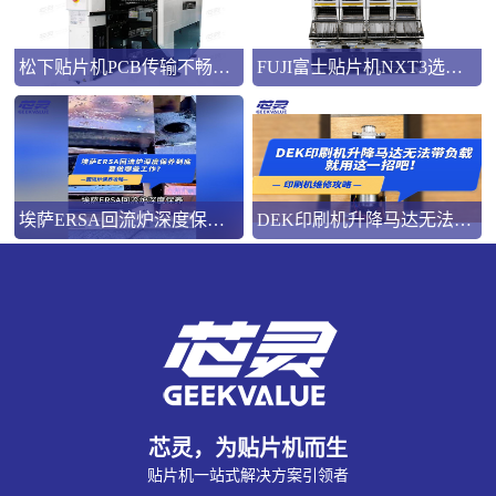
松下贴片机PCB传输不畅的原因与处理方法
FUJI富士贴片机NXT3选M3 III还是M6三代机？看完这篇告别纠结！
埃萨ERSA回流炉深度保养，到底要做哪些工作？
DEK印刷机升降马达无法带负载就用这一招吧！
芯灵，为贴片机而生
贴片机一站式解决方案引领者