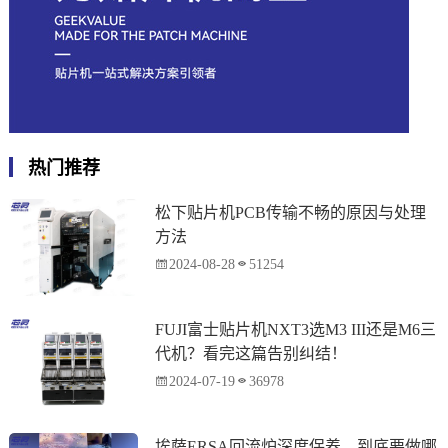
热门推荐
松下贴片机PCB传输不畅的原因与处理
方法
2024-08-28
51254
FUJI富士贴片机NXT3选M3 III还是M6三
代机？看完这篇告别纠结！
2024-07-19
36978
埃萨ERSA回流炉深度保养，到底要做哪