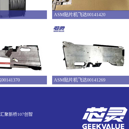
1
ASM贴片机飞达00141420
0141370
ASM贴片机飞达00141269
汇聚新桥107创智