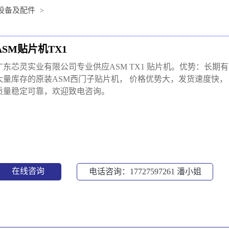
设备及配件
>
ASM贴片机TX1
广东芯灵实业有限公司专业供应ASM TX1 贴片机。优势：长期有
大量库存的原装ASM西门子贴片机， 价格优势大，发货速度快，
质量稳定可靠，欢迎致电咨询。
在线咨询
电话咨询：17727597261
潘小姐