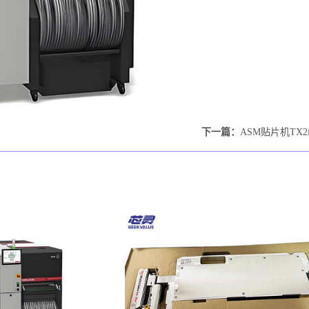
下一篇：
ASM贴片机TX2