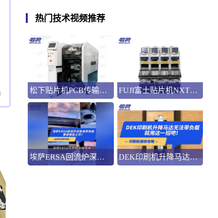
热门技术视频推荐
松下贴片机PCB传输不畅的原因与处理方法
FUJI富士贴片机NXT3选M3 III还是M6三代机？看完这篇告别纠结！
i
埃萨ERSA回流炉深度保养，到底要做哪些工作？
DEK印刷机升降马达无法带负载就用这一招吧！