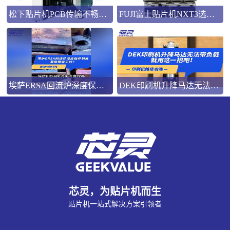
松下贴片机PCB传输不畅的原因与处理方法
FUJI富士贴片机NXT3选M3 III还是M6三代机？看完这篇告别纠结！
埃萨ERSA回流炉深度保养，到底要做哪些工作？
DEK印刷机升降马达无法带负载就用这一招吧！
芯灵，为贴片机而生
贴片机一站式解决方案引领者