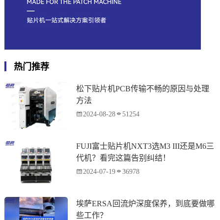
热门推荐
松下贴片机PCB传输不畅的原因与处理
方法
2024-08-28
51254
FUJI富士贴片机NXT3选M3 III还是M6三
代机？看完这篇告别纠结！
2024-07-19
36978
埃萨ERSA回流炉深度保养，到底要做哪
些工作？