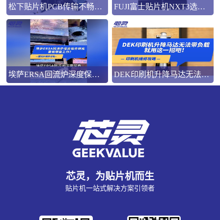
松下贴片机PCB传输不畅的原因与处理方法
FUJI富士贴片机NXT3选M3 III还是M6三代机？看完这篇告别纠结！
埃萨ERSA回流炉深度保养，到底要做哪些工作？
DEK印刷机升降马达无法带负载就用这一招吧！
芯灵，为贴片机而生
贴片机一站式解决方案引领者