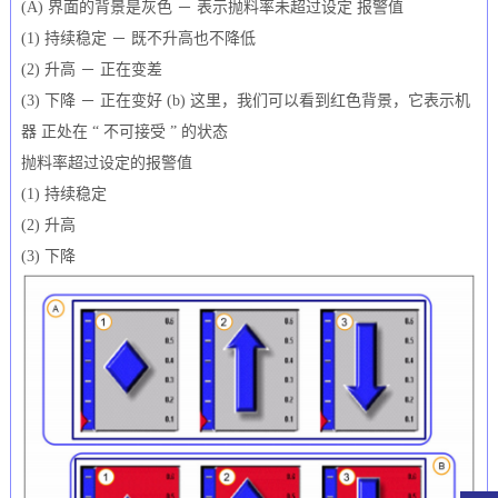
(A) 界面的背景是灰色 － 表示抛料率未超过设定 报警值
(1) 持续稳定 － 既不升高也不降低
(2) 升高 － 正在变差
(3) 下降 － 正在变好 (b) 这里，我们可以看到红色背景，它表示机
器 正处在 “ 不可接受 ” 的状态
抛料率超过设定的报警值
(1) 持续稳定
(2) 升高
(3) 下降