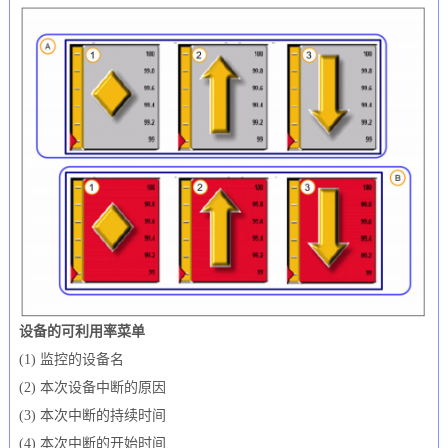
设备的可利用率菜单
(1) 监控的设备名
(2) 本次设备中断的原因
(3) 本次中断的持续时间
(4) 本次中断的开始时间