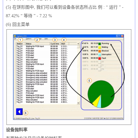
(5) 在饼形图中, 我们可以看到设备各状态所占比 例 : “ 运行 ” -
87.42% “ 等待 ” - 7.22 %
(6) 回主菜单
设备抛料率