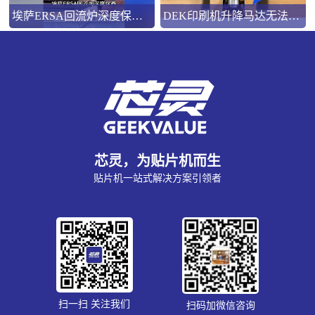
埃萨ERSA回流炉深度保养，到底要做哪些工作？
DEK印刷机升降马达无法带负载就用这一招吧！
芯灵，为贴片机而生
贴片机一站式解决方案引领者
扫一扫 关注我们
扫码加微信咨询