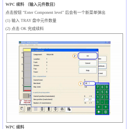
WPC 续料 （输入元件数目）
点击按钮 “Enter Component level” 后会有一个新菜单弹出
(1) 输入 TRAY 盘中元件数量
(2) 点击 OK 完成续料
WPC 续料