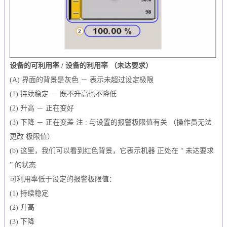
设备的可利用率 / 设备的利用率 （未达要求）
(A) 界面的背景是灰色 － 表示未超过设定极限
(1) 持续稳定 － 既不升高也不降低
(2) 升高 － 正在变好
(3) 下降 － 正在变差 注 : 与设置的报警极限值有关 （操作员无法
更改 极限值）
(b) 这里，我们可以看到红色背景，它表示机器 正处在 “ 未达要求
” 的状态
可利用率低于设定的报警极限值：
(1) 持续稳定
(2) 升高
(3) 下降