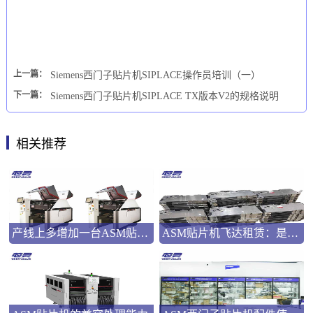
上一篇：
Siemens西门子贴片机SIPLACE操作员培训（一）
下一篇：
Siemens西门子贴片机SIPLACE TX版本V2的规格说明
相关推荐
产线上多增加一台ASM贴片机，会带来什么？
ASM贴片机飞达租赁：是应急之选还是长远之策？