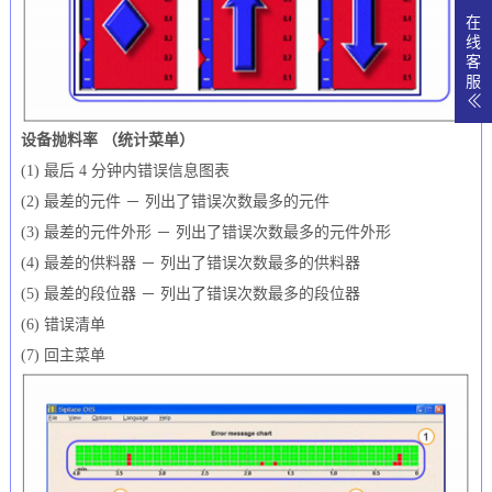
在
线
客
服
设备抛料率 （统计菜单）
(1) 最后 4 分钟内错误信息图表
(2) 最差的元件 － 列出了错误次数最多的元件
(3) 最差的元件外形 － 列出了错误次数最多的元件外形
(4) 最差的供料器 － 列出了错误次数最多的供料器
(5) 最差的段位器 － 列出了错误次数最多的段位器
(6) 错误清单
(7) 回主菜单