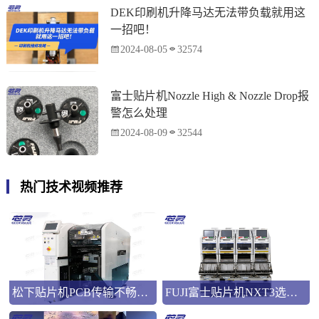
DEK印刷机升降马达无法带负载就用这
一招吧！
2024-08-05
32574
富士贴片机Nozzle High & Nozzle Drop报
警怎么处理
2024-08-09
32544
热门技术视频推荐
松下贴片机PCB传输不畅的原因与处理方法
FUJI富士贴片机NXT3选M3 III还是M6三代机？看完这篇告别纠结！