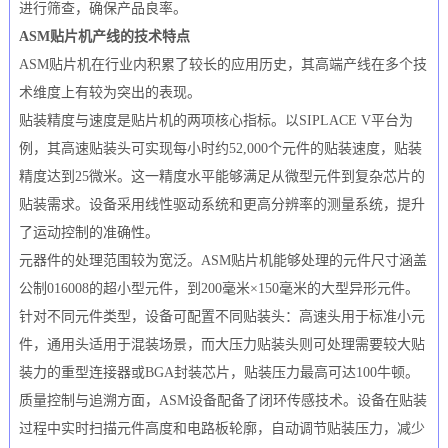
进行筛查，确保产品良率。
ASM贴片机产线的技术特点
ASM贴片机在行业内积累了较长的应用历史，其高端产线在多个技
术维度上有较为突出的表现。
贴装精度与速度是贴片机的两项核心指标。以SIPLACE V平台为
例，其高速贴装头可实现每小时约52,000个元件的贴装速度，贴装
精度达到25微米。这一精度水平能够满足从微型元件到复杂芯片的
贴装需求。设备采用线性驱动系统和更高分辨率的测量系统，提升
了运动控制的准确性。
元器件的处理范围较为宽泛。ASM贴片机能够处理的元件尺寸涵盖
公制016008的超小型元件，到200毫米×150毫米的大型异形元件。
针对不同元件类型，设备可配置不同贴装头：高速头用于标准小元
件，通用头适用于混装场景，而大压力贴装头则可处理需要较大贴
装力的重型连接器或BGA封装芯片，贴装压力最高可达100牛顿。
质量控制与追溯方面，ASM设备配备了闭环传感技术。设备在贴装
过程中实时扫描元件高度和电路板轮廓，自动调节贴装压力，减少