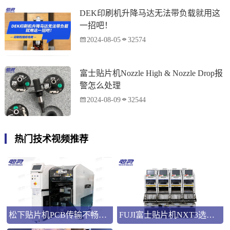
DEK印刷机升降马达无法带负载就用这
一招吧！
2024-08-05
32574
富士贴片机Nozzle High & Nozzle Drop报
警怎么处理
2024-08-09
32544
热门技术视频推荐
松下贴片机PCB传输不畅的原因与处理方法
FUJI富士贴片机NXT3选M3 III还是M6三代机？看完这篇告别纠结！