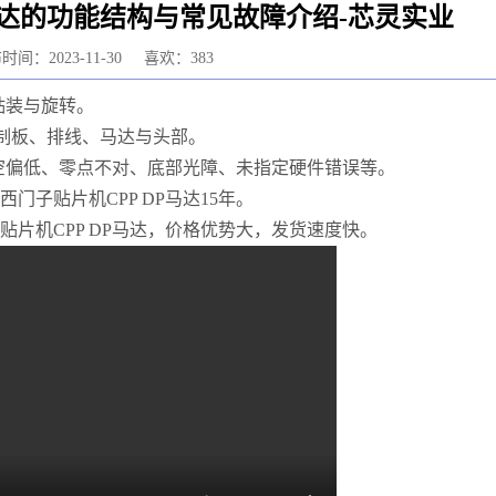
DP马达的功能结构与常见故障介绍-芯灵实业
时间：2023-11-30
喜欢：383
贴装与旋转。
制板、排线、马达与头部。
真空偏低、零点不对、底部光障、未指定硬件错误等。
E西门子贴片机
CPP DP马达
15年。
贴片机CPP DP马达，价格优势大，发货速度快。