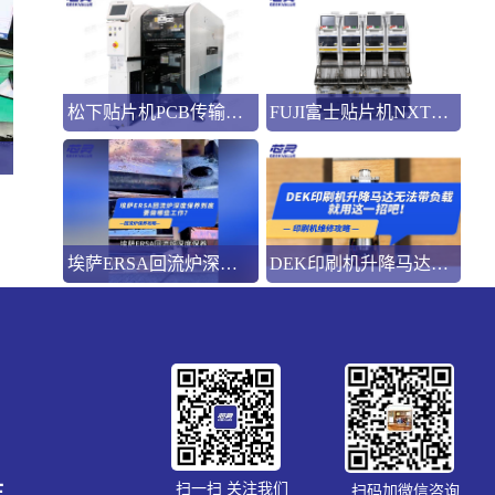
松下贴片机PCB传输不畅的原因与处理方法
FUJI富士贴片机NXT3选M3 III还是M6三代机？看完这篇告别纠结！
埃萨ERSA回流炉深度保养，到底要做哪些工作？
DEK印刷机升降马达无法带负载就用这一招吧！
生
扫一扫 关注我们
扫码加微信咨询