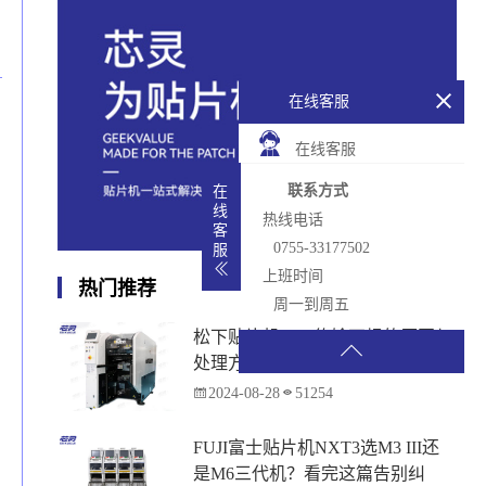
在线客服
在线客服
联系方式
在
线
热线电话
客
0755-33177502
服
上班时间
热门推荐
周一到周五
松下贴片机PCB传输不畅的原因与
处理方法
2024-08-28
51254
FUJI富士贴片机NXT3选M3 III还
是M6三代机？看完这篇告别纠