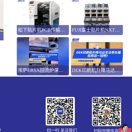
松下贴片机PCB传输不畅的原因与处理方法
FUJI富士贴片机NXT3选M3 III还是M6三代机？看完这篇告别纠结！
埃萨ERSA回流炉深度保养，到底要做哪些工作？
DEK印刷机升降马达无法带负载就用这一招吧！
生
扫一扫 关注我们
扫码加微信咨询