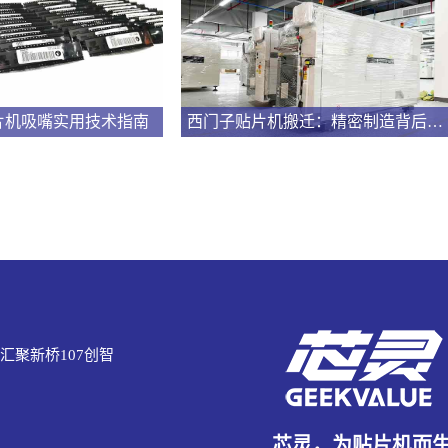
片机吸嘴实用技术指南
西门子贴片机搬迁：精密制造背后的专业护航
汇聚新桥107创智
芯灵，为贴片机而