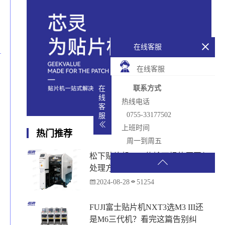
在线客服
在线客服
联系方式
在
线
热线电话
客
0755-33177502
服
上班时间
热门推荐
周一到周五
松下贴片机PCB传输不畅的原因与
处理方法
2024-08-28
51254
FUJI富士贴片机NXT3选M3 III还
是M6三代机？看完这篇告别纠