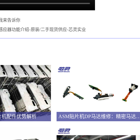
我来告诉你
片机元件感应器功能介绍-原装/二手现货供应-芯灵实业
片机配件优势解析
ASM贴片机DP马达维修：精密马达背后