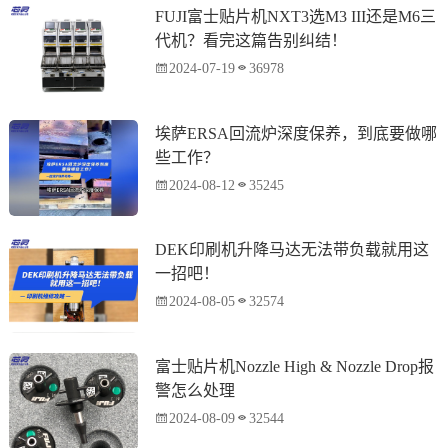
FUJI富士贴片机NXT3选M3 III还是M6三
代机？看完这篇告别纠结！
2024-07-19
36978
埃萨ERSA回流炉深度保养，到底要做哪
些工作？
2024-08-12
35245
DEK印刷机升降马达无法带负载就用这
一招吧！
2024-08-05
32574
富士贴片机Nozzle High & Nozzle Drop报
警怎么处理
2024-08-09
32544