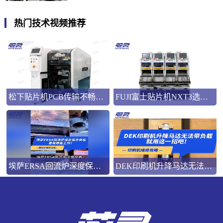
热门技术视频推荐
松下贴片机PCB传输不畅的原因与处理方法
FUJI富士贴片机NXT3选M3 III还是M6三代机？看完这篇告别纠结！
埃萨ERSA回流炉深度保养，到底要做哪些工作？
DEK印刷机升降马达无法带负载就用这一招吧！