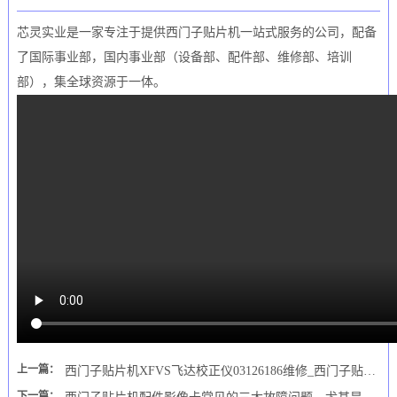
芯灵实业是一家专注于提供西门子贴片机一站式服务的公司，配备
了国际事业部，国内事业部（设备部、配件部、维修部、培训
部），集全球资源于一体。
上一篇：
西门子贴片机XFVS飞达校正仪03126186维修_西门子贴片机代理商_贴片机
下一篇：