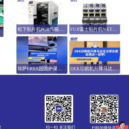
松下贴片机PCB传输不畅的原因与处理方法
FUJI富士贴片机NXT3选M3 III还是M6三代机？看完这篇告别纠结！
埃萨ERSA回流炉深度保养，到底要做哪些工作？
DEK印刷机升降马达无法带负载就用这一招吧！
生
扫一扫 关注我们
扫码加微信咨询