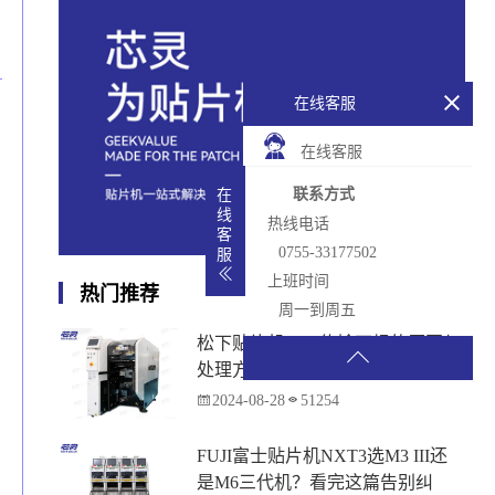
在线客服
在线客服
联系方式
在
线
热线电话
客
0755-33177502
服
上班时间
热门推荐
周一到周五
松下贴片机PCB传输不畅的原因与
处理方法
2024-08-28
51254
FUJI富士贴片机NXT3选M3 III还
是M6三代机？看完这篇告别纠