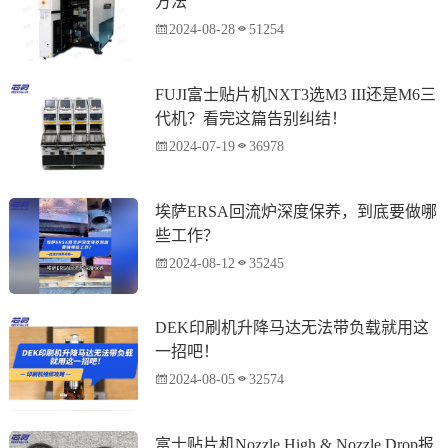
方法
2024-08-28
51254
FUJI富士贴片机NXT3选M3 III还是M6三
代机？看完这篇告别纠结！
2024-07-19
36978
埃萨ERSA回流炉深度保养，到底要做哪
些工作？
2024-08-12
35245
DEK印刷机升降马达无法带负载就用这
一招吧！
2024-08-05
32574
富士贴片机Nozzle High & Nozzle Drop报