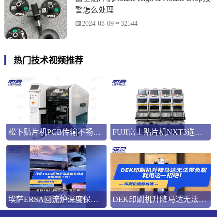
警怎么处理
2024-08-09
32544
热门技术视频推荐
松下贴片机PCB传输不畅的原因与处理方法
FUJI富士贴片机NXT3选M3 III还是M6三代机？看完这篇告别纠结！
埃萨ERSA回流炉深度保养，到底要做哪些工作？
DEK印刷机升降马达无法带负载就用这一招吧！