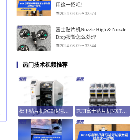
用这一招吧！
2024-08-05
32574
富士贴片机Nozzle High & Nozzle
Drop报警怎么处理
2024-08-09
32544
热门技术视频推荐
松下贴片机PCB传输不畅的原因与处理方法
FUJI富士贴片机NXT3选M3 III还是M6三代机？看完这篇告别纠结！
m