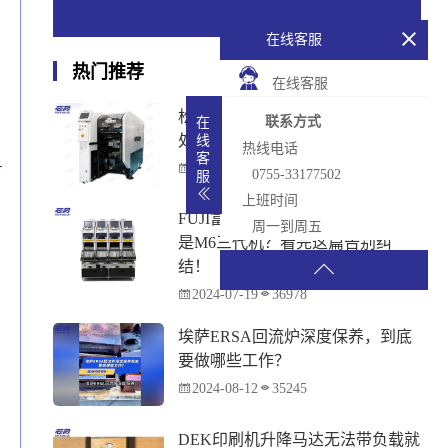
在线客服
热门推荐
在线客服
松下贴片机PCB传输不畅的原因与
联系方式
在
处理方法
线
热线电话
客
2024-08-28
51254
0755-33177502
服
上班时间
FUJI富士贴片机NXT3选M3 III还
周一到周五
是M6三代机？看完这篇告别纠
结！
2024-07-19
36978
埃萨ERSA回流炉深度保养，到底
要做哪些工作？
2024-08-12
35245
DEK印刷机升降马达无法带负载就