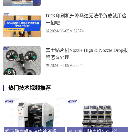
DEK印刷机升降马达无法带负载就用这
一招吧！
2024-08-05
32574
富士贴片机Nozzle High & Nozzle Drop报
警怎么处理
2024-08-09
32544
热门技术视频推荐
松下贴片机PCB传输不畅的原因与处理方法
FUJI富士贴片机NXT3选M3 III还是M6三代机？看完这篇告别纠结！