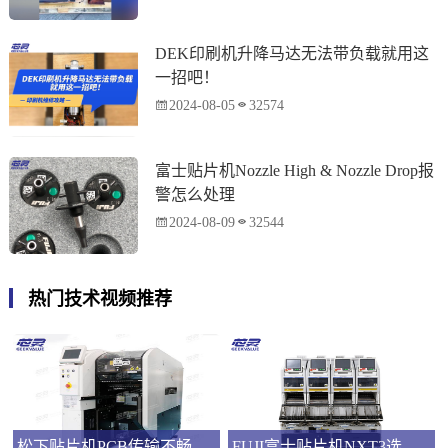
DEK印刷机升降马达无法带负载就用这
一招吧！
2024-08-05
32574
富士贴片机Nozzle High & Nozzle Drop报
警怎么处理
2024-08-09
32544
热门技术视频推荐
松下贴片机PCB传输不畅的原因与处理方法
FUJI富士贴片机NXT3选M3 III还是M6三代机？看完这篇告别纠结！