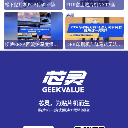
松下贴片机PCB传输不畅的原因与处理方法
FUJI富士贴片机NXT3选M3 III还是M6三代机？看完这篇告别纠结！
埃萨ERSA回流炉深度保养，到底要做哪些工作？
DEK印刷机升降马达无法带负载就用这一招吧！
芯灵，为贴片机而生
贴片机一站式解决方案引领者