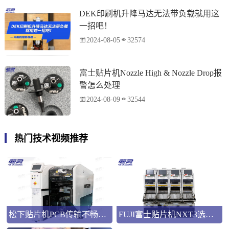
DEK印刷机升降马达无法带负载就用这
一招吧！
2024-08-05
32574
富士贴片机Nozzle High & Nozzle Drop报
警怎么处理
2024-08-09
32544
热门技术视频推荐
松下贴片机PCB传输不畅的原因与处理方法
FUJI富士贴片机NXT3选M3 III还是M6三代机？看完这篇告别纠结！