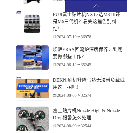
FUJI富士贴片机NXT3选M3 III还
是M6三代机？看完这篇告别纠
结！
2024-07-19
36978
埃萨ERSA回流炉深度保养，到底
要做哪些工作？
2024-08-12
35245
DEK印刷机升降马达无法带负载就
用这一招吧！
2024-08-05
32574
富士贴片机Nozzle High & Nozzle
Drop报警怎么处理
2024-08-09
32544