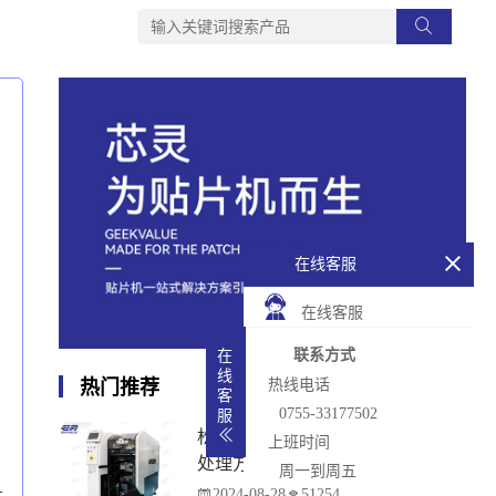
在线客服
在线客服
联系方式
在
线
热门推荐
热线电话
客
0755-33177502
服
松下贴片机PCB传输不畅的原因与
上班时间
处理方法
周一到周五
2024-08-28
51254