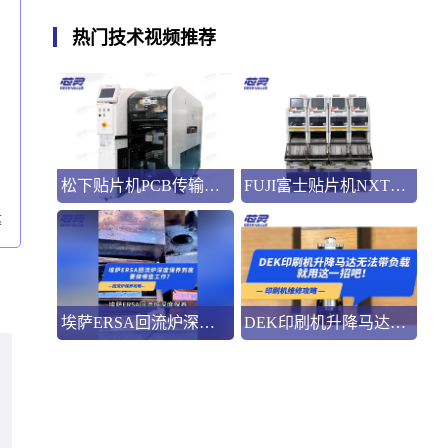
热门技术视频推荐
松下贴片机PCB传输不畅的原因与处理方法
FUJI富士贴片机NXT3选M3 III还是M6三代机？看完这篇告别纠结！
达
埃萨ERSA回流炉深度保养，到底要做哪些工作？
DEK印刷机升降马达无法带负载就用这一招吧！