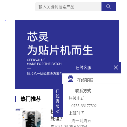
在线客服
在线客服
联系方式
在
线
热门推荐
热线电话
客
0755-33177502
服
松下贴片机PCB传输不畅的原因与
上班时间
处理方法
周一到周五
2024-08-28
51254