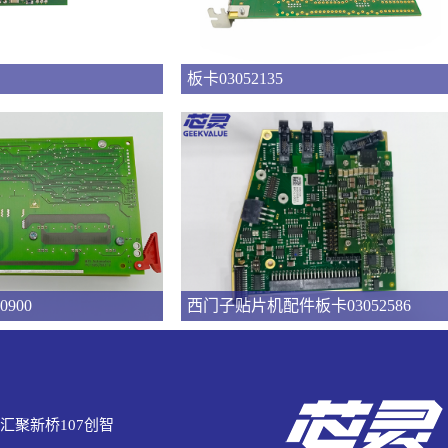
板卡03052135
0900
西门子贴片机配件板卡03052586
汇聚新桥107创智