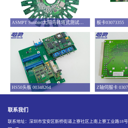
ASMPT Sunbird太阳鸟转塔式测试分选机板卡
板卡03073355
HS50头板 00348264
Z轴伺服卡 0307
联系我们
联系地址：深圳市宝安区新桥街道上寮社区上南上寮工业路18号