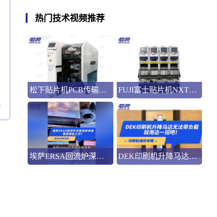
热门技术视频推荐
松下贴片机PCB传输不畅的原因与处理方法
FUJI富士贴片机NXT3选M3 III还是M6三代机？看完这篇告别纠结！
卡
埃萨ERSA回流炉深度保养，到底要做哪些工作？
DEK印刷机升降马达无法带负载就用这一招吧！