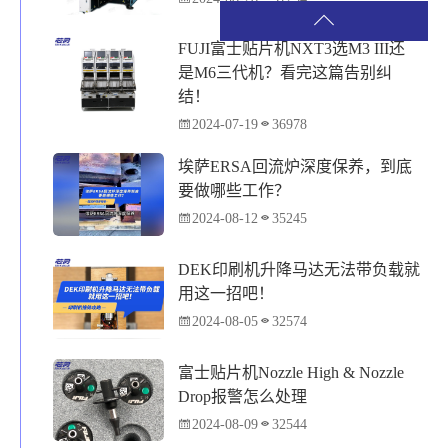
FUJI富士贴片机NXT3选M3 III还
是M6三代机？看完这篇告别纠
结！
2024-07-19
36978
埃萨ERSA回流炉深度保养，到底
要做哪些工作？
2024-08-12
35245
DEK印刷机升降马达无法带负载就
用这一招吧！
2024-08-05
32574
富士贴片机Nozzle High & Nozzle
Drop报警怎么处理
2024-08-09
32544