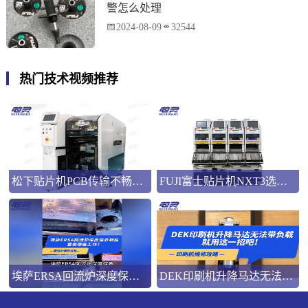
警怎么处理
2024-08-09
32544
热门技术视频推荐
松下贴片机PCB传输不畅的原因与处理方法
FUJI富士贴片机NXT3选M3 III还是M6三代机？看完这篇告别纠结！
埃萨ERSA回流炉深度保养，到底要做哪些工作？
DEK印刷机升降马达无法带负载就用这一招吧！