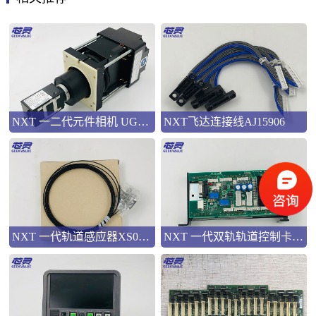
NXT 一二代元件相机 UG00601
NXT飞达连接线AJ15906
NXT 一代轨道感应器XS01454
NXT 一代双轨轨道控制卡XK01940&XK03310