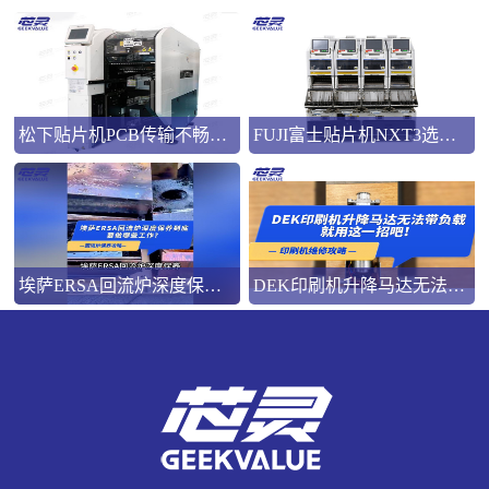
松下贴片机PCB传输不畅的原因与处理方法
FUJI富士贴片机NXT3选M3 III还是M6三代机？看完这篇告别纠结！
埃萨ERSA回流炉深度保养，到底要做哪些工作？
DEK印刷机升降马达无法带负载就用这一招吧！