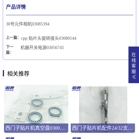
产品详情
30号元件相机03085394
上一篇：
cpp 贴片头旋转接头03080144
下一
机器开关电源03056745
篇：
在
线
客
服
相关推荐
西门子贴片机真空盘03008286
西门子贴片机配件24/32支撑弹片00322181