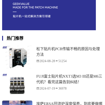
热门推荐
松下贴片机PCB传输不畅的原因与处理
方法
2024-08-28
51254
FUJI富士贴片机NXT3选M3 III还是M6三
代机？看完这篇告别纠结！
2024-07-19
36978
埃萨ERSA回流炉深度保养，到底要做哪