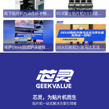
松下贴片机PCB传输不畅的原因与处理方法
FUJI富士贴片机NXT3选M3 III还是M6三代机？看完这篇告别纠结！
埃萨ERSA回流炉深度保养，到底要做哪些工作？
DEK印刷机升降马达无法带负载就用这一招吧！
芯灵，为贴片机而生
贴片机一站式解决方案引领者