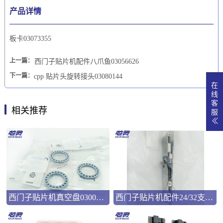
产品详情
板卡03073355
上一篇：
西门子贴片机配件八爪鱼03056626
下一篇：
cpp 贴片头旋转接头03080144
在
线
客
相关推荐
服
西门子贴片机真空盘03008286
西门子贴片机配件24/32支撑弹片00322181