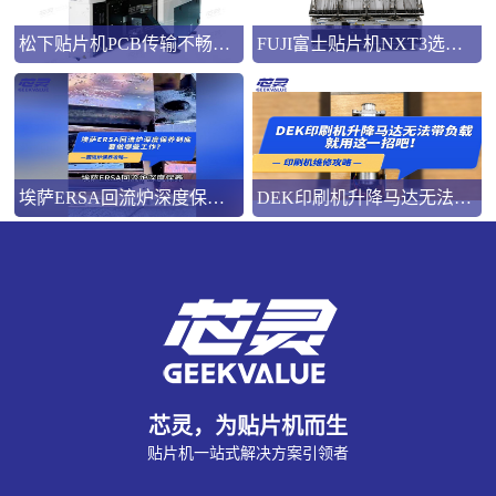
松下贴片机PCB传输不畅的原因与处理方法
FUJI富士贴片机NXT3选M3 III还是M6三代机？看完这篇告别纠结！
埃萨ERSA回流炉深度保养，到底要做哪些工作？
DEK印刷机升降马达无法带负载就用这一招吧！
芯灵，为贴片机而生
贴片机一站式解决方案引领者