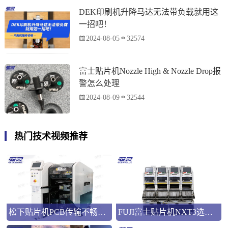
DEK印刷机升降马达无法带负载就用这
一招吧！
2024-08-05
32574
富士贴片机Nozzle High & Nozzle Drop报
警怎么处理
2024-08-09
32544
热门技术视频推荐
松下贴片机PCB传输不畅的原因与处理方法
FUJI富士贴片机NXT3选M3 III还是M6三代机？看完这篇告别纠结！