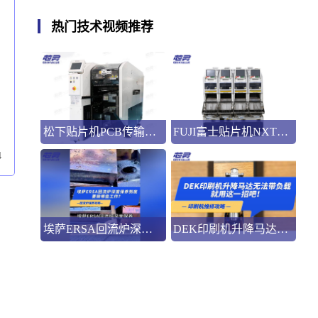
热门技术视频推荐
松下贴片机PCB传输不畅的原因与处理方法
FUJI富士贴片机NXT3选M3 III还是M6三代机？看完这篇告别纠结！
4
埃萨ERSA回流炉深度保养，到底要做哪些工作？
DEK印刷机升降马达无法带负载就用这一招吧！