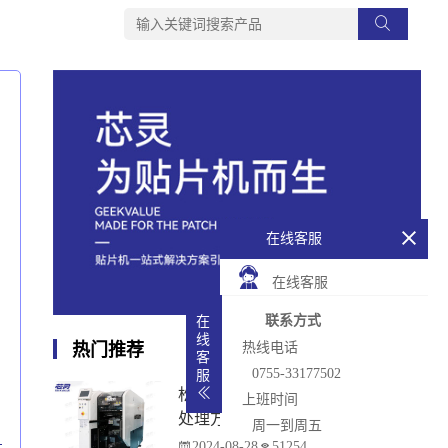
在线客服
在线客服
联系方式
在
线
热门推荐
热线电话
客
0755-33177502
服
松下贴片机PCB传输不畅的原因与
上班时间
处理方法
周一到周五
2024-08-28
51254