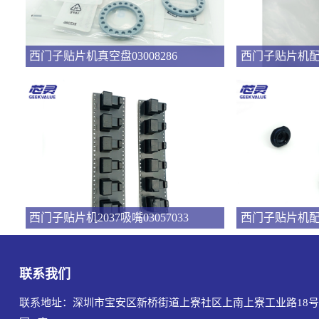
西门子贴片机真空盘03008286
西门子贴片机2037吸嘴03057033
联系我们
联系地址：深圳市宝安区新桥街道上寮社区上南上寮工业路18号