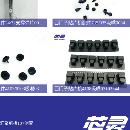
西门子贴片机配件24/32支撑弹片00322181
西门子贴片机配件735/935吸嘴00346524
西门子贴片机配件4103/6103吸嘴03101981
西门子贴片机4108吸嘴03103544
汇聚新桥107创智