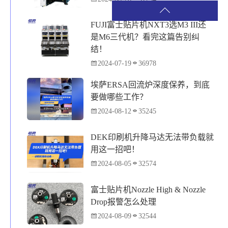
FUJI富士贴片机NXT3选M3 III还
是M6三代机？看完这篇告别纠
结！
2024-07-19
36978
埃萨ERSA回流炉深度保养，到底
要做哪些工作？
2024-08-12
35245
DEK印刷机升降马达无法带负载就
用这一招吧！
2024-08-05
32574
富士贴片机Nozzle High & Nozzle
Drop报警怎么处理
2024-08-09
32544