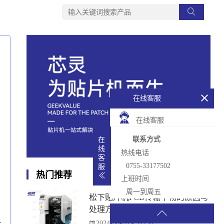
在线客服
在线客服
联系方式
在
线
热线电话
客
0755-33177502
服
热门推荐
上班时间
周一到周五
松下贴片机PCB传输不畅的原因与
处理方法
2024-08-28
51254