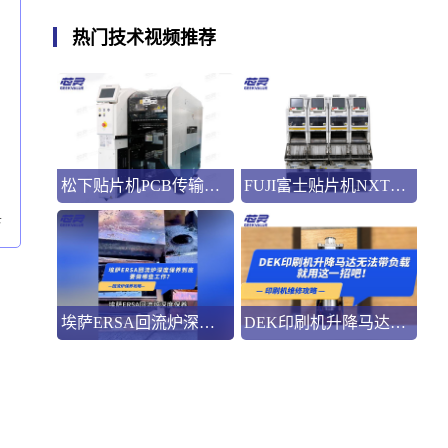
热门技术视频推荐
松下贴片机PCB传输不畅的原因与处理方法
FUJI富士贴片机NXT3选M3 III还是M6三代机？看完这篇告别纠结！
卡
埃萨ERSA回流炉深度保养，到底要做哪些工作？
DEK印刷机升降马达无法带负载就用这一招吧！