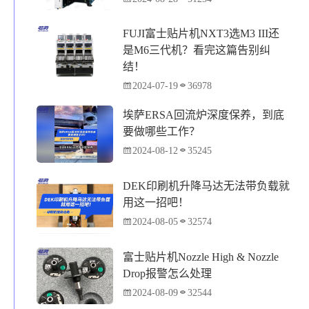
FUJI富士贴片机NXT3选M3 III还
是M6三代机？看完这篇告别纠
结！
2024-07-19
36978
埃萨ERSA回流炉深度保养，到底
要做哪些工作？
2024-08-12
35245
DEK印刷机升降马达无法带负载就
用这一招吧！
2024-08-05
32574
富士贴片机Nozzle High & Nozzle
Drop报警怎么处理
2024-08-09
32544