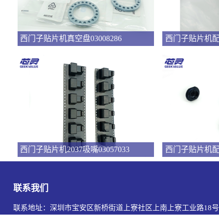
西门子贴片机真空盘03008286
西门子贴片机2037吸嘴03057033
联系我们
联系地址：深圳市宝安区新桥街道上寮社区上南上寮工业路18号