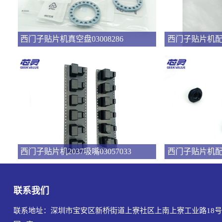
西门子贴片机真空盘03008286
西门子贴片机2037吸嘴03057033
联系我们
联系地址：深圳市宝安区新桥街道上寮社区上南上寮工业路18号