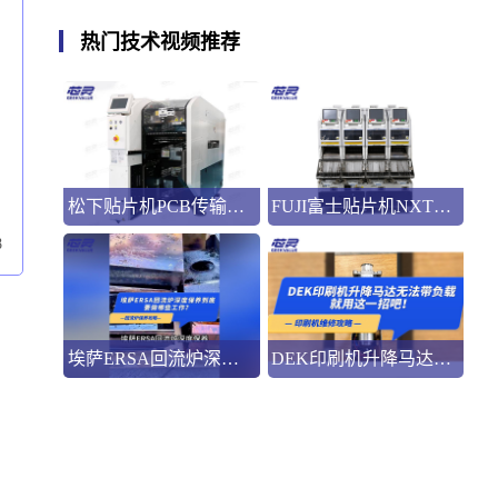
热门技术视频推荐
松下贴片机PCB传输不畅的原因与处理方法
FUJI富士贴片机NXT3选M3 III还是M6三代机？看完这篇告别纠结！
8
埃萨ERSA回流炉深度保养，到底要做哪些工作？
DEK印刷机升降马达无法带负载就用这一招吧！