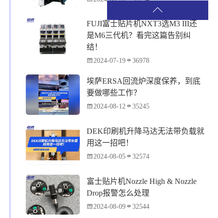
FUJI富士贴片机NXT3选M3 III还
是M6三代机？看完这篇告别纠
结！
2024-07-19
36978
埃萨ERSA回流炉深度保养，到底
要做哪些工作？
2024-08-12
35245
DEK印刷机升降马达无法带负载就
用这一招吧！
2024-08-05
32574
富士贴片机Nozzle High & Nozzle
Drop报警怎么处理
2024-08-09
32544