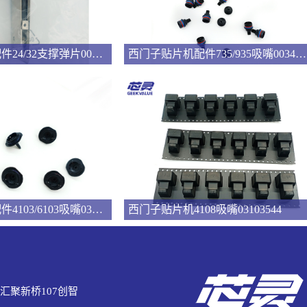
西门子贴片机配件24/32支撑弹片00322181
西门子贴片机配件735/935吸嘴00346524
西门子贴片机配件4103/6103吸嘴03101981
西门子贴片机4108吸嘴03103544
汇聚新桥107创智