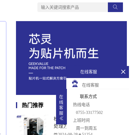
在线客服
在线客服
联系方式
在
线
热门推荐
热线电话
客
0755-33177502
服
松下贴片机PCB传输不畅的原因与
上班时间
处理方法
周一到周五
2024-08-28
51254