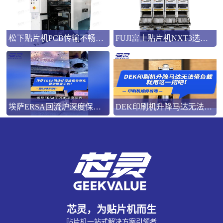
松下贴片机PCB传输不畅的原因与处理方法
FUJI富士贴片机NXT3选M3 III还是M6三代机？看完这篇告别纠结！
埃萨ERSA回流炉深度保养，到底要做哪些工作？
DEK印刷机升降马达无法带负载就用这一招吧！
芯灵，为贴片机而生
贴片机一站式解决方案引领者